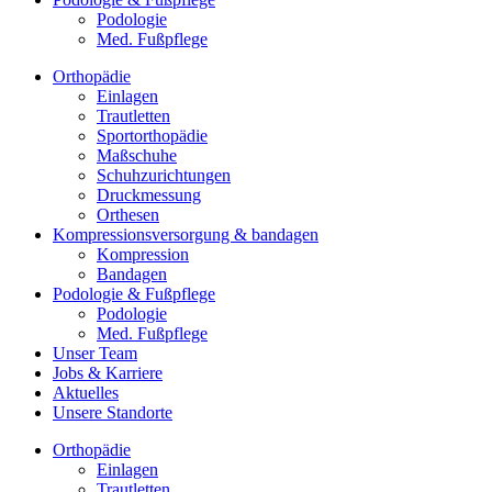
Podologie
Med. Fußpflege
Orthopädie
Einlagen
Trautletten
Sport­orthopädie
Maß­schuhe
Schuh­zurichtungen
Druck­messung
Orthesen
Kompressionsversorgung & bandagen
Kompression
Bandagen
Podologie & Fußpflege
Podologie
Med. Fußpflege
Unser Team
Jobs & Karriere
Aktuelles
Unsere Standorte
Orthopädie
Einlagen
Trautletten